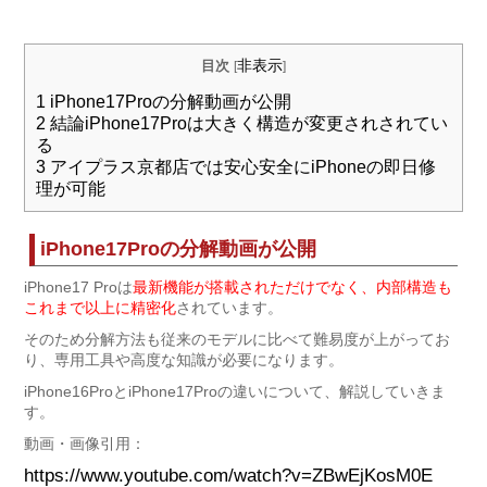
非表示
目次
[
]
1
iPhone17Proの分解動画が公開
2
結論iPhone17Proは大きく構造が変更されされてい
る
3
アイプラス京都店では安心安全にiPhoneの即日修
理が可能
iPhone17Proの分解動画が公開
iPhone17 Proは
最新機能が搭載されただけでなく、内部構造も
これまで以上に精密化
されています。
そのため分解方法も従来のモデルに比べて難易度が上がってお
り、専用工具や高度な知識が必要になります。
iPhone16ProとiPhone17Proの違いについて、解説していきま
す。
動画・画像引用：
https://www.youtube.com/watch?v=ZBwEjKosM0E