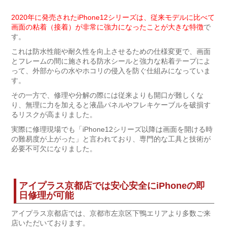
2020年に発売されたiPhone12シリーズは、従来モデルに比べて
画面の粘着（接着）が非常に強力になったことが大きな特徴
で
す。
これは防水性能や耐久性を向上させるための仕様変更で、画面
とフレームの間に施される防水シールと強力な粘着テープによ
って、外部からの水やホコリの侵入を防ぐ仕組みになっていま
す。
その一方で、修理や分解の際には従来よりも開口が難しくな
り、無理に力を加えると液晶パネルやフレキケーブルを破損す
るリスクが高まりました。
実際に修理現場でも「iPhone12シリーズ以降は画面を開ける時
の難易度が上がった」と言われており、専門的な工具と技術が
必要不可欠になりました。
アイプラス京都店では安心安全にiPhoneの即
日修理が可能
アイプラス京都店では、京都市左京区下鴨エリアより多数ご来
店いただいております。