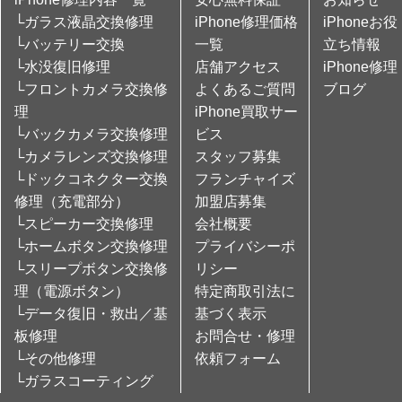
└ガラス液晶交換修理
iPhone修理価格
iPhoneお役
└バッテリー交換
一覧
立ち情報
└水没復旧修理
店舗アクセス
iPhone修理
└フロントカメラ交換修
よくあるご質問
ブログ
理
iPhone買取サー
└バックカメラ交換修理
ビス
└カメラレンズ交換修理
スタッフ募集
└ドックコネクター交換
フランチャイズ
修理（充電部分）
加盟店募集
└スピーカー交換修理
会社概要
└ホームボタン交換修理
プライバシーポ
└スリープボタン交換修
リシー
理（電源ボタン）
特定商取引法に
└データ復旧・救出／基
基づく表示
板修理
お問合せ・修理
└その他修理
依頼フォーム
└ガラスコーティング