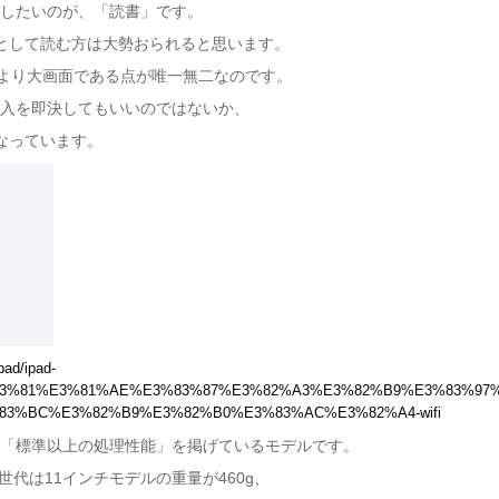
て紹介したいのが、「読書」です。
として読む方は大勢おられると思います。
neより大画面である点が唯一無二なのです。
 の購入を即決してもいいのではないか、
なっています。
pad/ipad-
%83%81%E3%81%AE%E3%83%87%E3%82%A3%E3%82%B9%E3%83%97
83%BC%E3%82%B9%E3%82%B0%E3%83%AC%E3%82%A4-wifi
薄い」「標準以上の処理性能」を掲げているモデルです。
第7世代は11インチモデルの重量が460g、