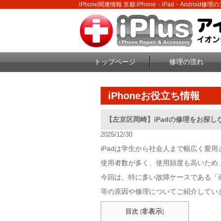
iPhone関連情報 京都 iPhone・iPad・Android修
トップページ
修理の流れ
iPhoneお役立ち情報
【左京区岡崎】iPadの修理をお探
2025/12/30
iPadは学生から社会人まで幅広く愛
使用者数が多く、使用頻度も高いため
今回は、特に多い故障ケースである「
等の原因や修理についてご紹介してい
非表示
目次
[
]