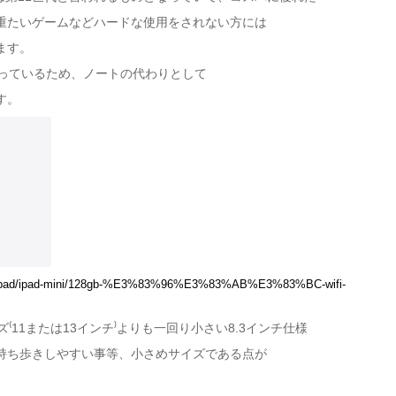
重たいゲームなどハードな使用をされない方には
ます。
なっているため、ノートの代わりとして
す。
uy-ipad/ipad-mini/128gb-%E3%83%96%E3%83%AB%E3%83%BC-wifi-
⁽11または13インチ⁾よりも一回り小さい8.3インチ仕様
持ち歩きしやすい事等、小さめサイズである点が