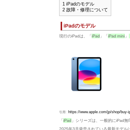
1
iPadのモデル
2
故障・修理について
iPadのモデル
現行のiPadは、「
iPad
」「
iPad mini
」
https://www.apple.com/jp/shop/buy-i
引用 :
「
iPad
」シリーズは、一般的にiPad
2025年3月発売されている最新モデ