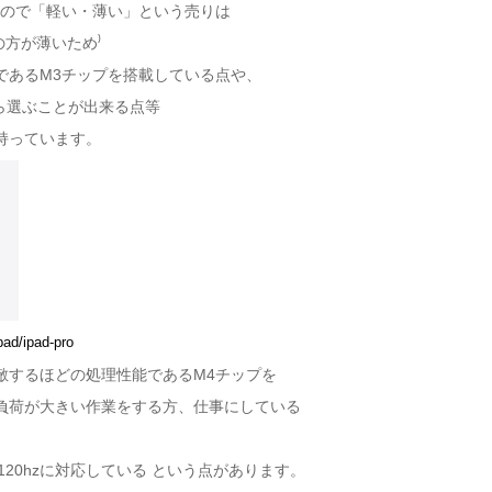
4gですので「軽い・薄い」という売りは
の方が薄いため⁾
能であるM3チップを搭載している点や、
から選ぶことが出来る点等
持っています。
pad/ipad-pro
kに匹敵するほどの処理性能であるM4チップを
負荷が大きい作業をする方、仕事にしている
120hzに対応している という点があります。