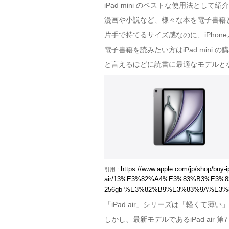
iPad mini のベストな使用法とし
漫画や小説など、様々な本を電子書籍
片手で持てるサイズ感なのに、iPho
電子書籍を読みたい方はiPad mini
と言えるほどに読書に最適なモデルと
https://www.apple.com/jp/shop/buy-i
引用 :
air/13%E3%82%A4%E3%83%B3%E3
256gb-%E3%82%B9%E3%83%9A%E3%
「iPad air」シリーズは「軽くて
しかし、最新モデルであるiPad air 