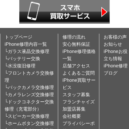
トップページ
修理の流れ
お客様の声
iPhone修理内容一覧
安心無料保証
お知らせ
└ガラス液晶交換修理
iPhone修理価格
iPhoneお役
└バッテリー交換
一覧
立ち情報
└水没復旧修理
店舗アクセス
iPhone修理
└フロントカメラ交換修
よくあるご質問
ブログ
理
iPhone買取サー
└バックカメラ交換修理
ビス
└カメラレンズ交換修理
スタッフ募集
└ドックコネクター交換
フランチャイズ
修理（充電部分）
加盟店募集
└スピーカー交換修理
会社概要
└ホームボタン交換修理
プライバシーポ