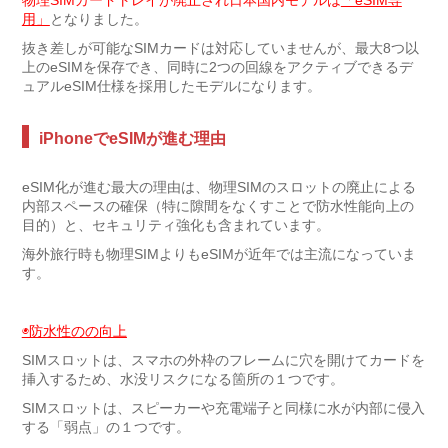
物理SIMカードトレイが廃止され日本国内モデルは
「eSIM専
用」
となりました。
抜き差しが可能なSIMカードは対応していませんが、最大8つ以
上のeSIMを保存でき、同時に2つの回線をアクティブできるデ
ュアルeSIM仕様を採用したモデルになります。
iPhoneでeSIMが進む理由
eSIM化が進む最大の理由は、物理SIMのスロットの廃止による
内部スペースの確保（特に隙間をなくすことで防水性能向上の
目的）と、セキュリティ強化も含まれています。
海外旅行時も物理SIMよりもeSIMが近年では主流になっていま
す。
◉防水性のの向上
SIMスロットは、スマホの外枠のフレームに穴を開けてカードを
挿入するため、水没リスクになる箇所の１つです。
SIMスロットは、スピーカーや充電端子と同様に水が内部に侵入
する「弱点」の１つです。