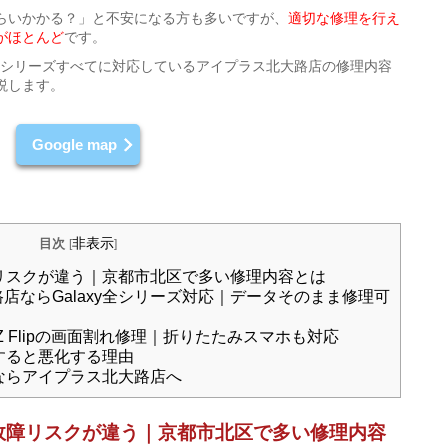
らいかかる？」と不安になる方も多いですが、
適切な修理を行え
がほとんど
です。
tra・Zシリーズすべてに対応しているアイプラス北大路店の修理内容
説します。
Google map
非表示
目次
[
]
障リスクが違う｜京都市北区で多い修理内容とは
店ならGalaxy全シリーズ対応｜データそのまま修理可
 Z Flipの画面割れ修理｜折りたたみスマホも対応
置すると悪化する理由
るならアイプラス北大路店へ
に故障リスクが違う｜京都市北区で多い修理内容