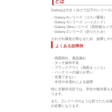
とは
Galaxyは大きく分けて以下のシリー
・Galaxy Aシリーズ（コスパ重視）
・Galaxy Sシリーズ（ハイエンド）
・Galaxy Ultraシリーズ（高性能
・Galaxy Zシリーズ（折りたたみ）
それぞれ構造が異なるため、故障しや
よくある故障例
・画面割れ、液晶漏れ
・タッチ操作不良
・ブラックアウト（画面まっくら）
・バッテリーの減りが早い
・充電できない
・水没や水濡れによる故障
特に京都市北区では、学生や観光客も
ります。
また、Zシリーズのような折りたたみ
が必要になります。