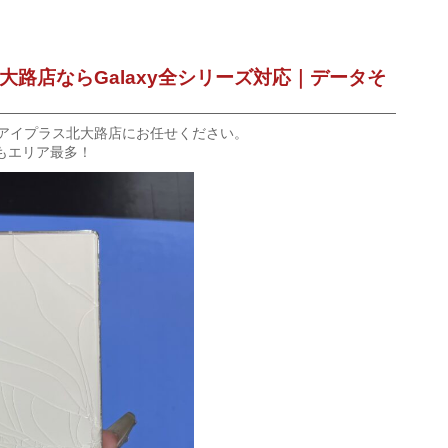
路店ならGalaxy全シリーズ対応｜データそ
アイプラス北大路店
にお任せください。
もエリア最多！