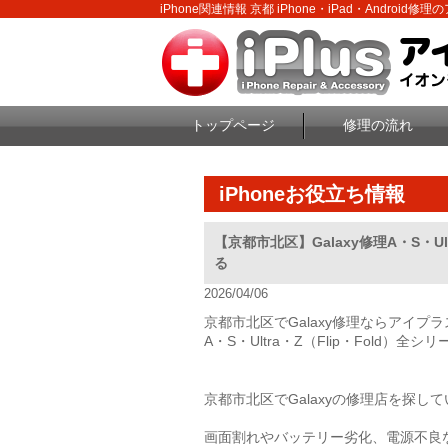
iPhone関連情報 京都 iPhone・iPad・Android修
トップページ
修理の流れ
iPhoneお役立ち情報
【京都市北区】Galaxy修理A・S・
る
2026/04/06
京都市北区でGalaxy修理ならアイプ
A・S・Ultra・Z（Flip・Fold
京都市北区でGalaxyの修理店を探し
画面割れやバッテリー劣化、電源不良