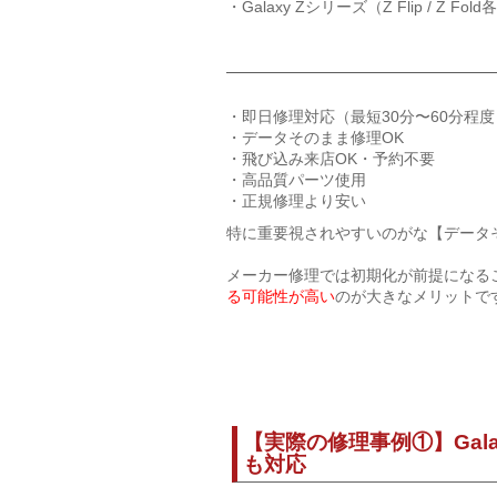
・Galaxy Zシリーズ（Z Flip / Z F
・即日修理対応（最短30分〜60分程度
・データそのまま修理OK
・飛び込み来店OK・予約不要
・高品質パーツ使用
・正規修理より安い
特に重要視されやすいのがな【データ
メーカー修理では初期化が前提になる
る可能性が高い
のが大きなメリットで
【実際の修理事例①】Gala
も対応