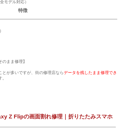
old各全モデル対応）
特徴
）
そのまま修理】
ことが多いですが、街の修理店なら
データを残したまま修理でき
す。
xy Z Flipの画面割れ修理｜折りたたみスマホ