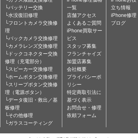
└バッテリー交換
一覧
立ち情報
└水没復旧修理
店舗アクセス
iPhone修理
└フロントカメラ交換修
よくあるご質問
ブログ
理
iPhone買取サー
└バックカメラ交換修理
ビス
└カメラレンズ交換修理
スタッフ募集
└ドックコネクター交換
フランチャイズ
修理（充電部分）
加盟店募集
└スピーカー交換修理
会社概要
└ホームボタン交換修理
プライバシーポ
└スリープボタン交換修
リシー
理（電源ボタン）
特定商取引法に
└データ復旧・救出／基
基づく表示
板修理
お問合せ・修理
└その他修理
依頼フォーム
└ガラスコーティング