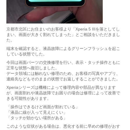
京都市北区にお住まいのお客様より「Xperia 5 IIIを落としてし
まい、画面が大きく割れてしまった」とご相談をいただきまし
た。
端末を確認すると、液晶故障によるグリーンフラッシュを起こ
している状態でした。
今回は画面パーツの交換修理を行い、表示・タッチ操作ともに
正常な状態へ復旧しました。
データ領域には触れない修理のため、お客様の写真やアプリ、
連絡先などもそのままの状態でお返しすることができました。
Xperiaシリーズは機種によって修理内容や部品が異なります
が、画面割れや液晶故障でお困りの場合は修理によって改善で
きる可能性があります。
「操作はできるけど画面が割れている」
「液晶に線が入って見えにくい」
「タッチが効かない場所がある」
このような症状がある場合は、悪化する前に早めの修理がおす