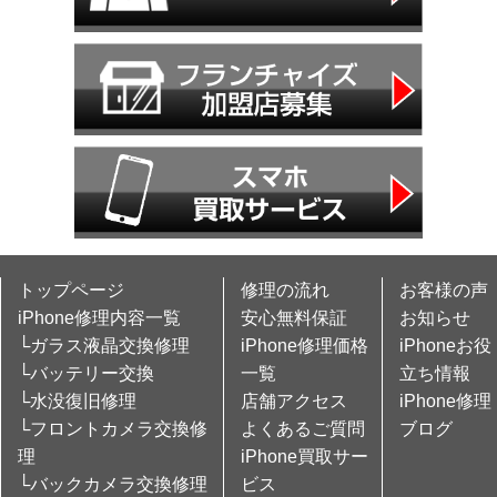
トップページ
修理の流れ
お客様の声
iPhone修理内容一覧
安心無料保証
お知らせ
└ガラス液晶交換修理
iPhone修理価格
iPhoneお役
└バッテリー交換
一覧
立ち情報
└水没復旧修理
店舗アクセス
iPhone修理
└フロントカメラ交換修
よくあるご質問
ブログ
理
iPhone買取サー
└バックカメラ交換修理
ビス