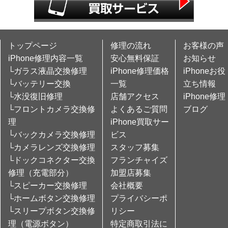
トップページ
修理の流れ
お客様の声
iPhone修理内容一覧
安心無料保証
お知らせ
└ガラス液晶交換修理
iPhone修理価格
iPhoneお役
└バッテリー交換
一覧
立ち情報
└水没復旧修理
店舗アクセス
iPhone修理
└フロントカメラ交換修
よくあるご質問
ブログ
理
iPhone買取サー
└バックカメラ交換修理
ビス
└カメラレンズ交換修理
スタッフ募集
└ドックコネクター交換
フランチャイズ
修理（充電部分）
加盟店募集
└スピーカー交換修理
会社概要
└ホームボタン交換修理
プライバシーポ
└スリープボタン交換修
リシー
理（電源ボタン）
特定商取引法に