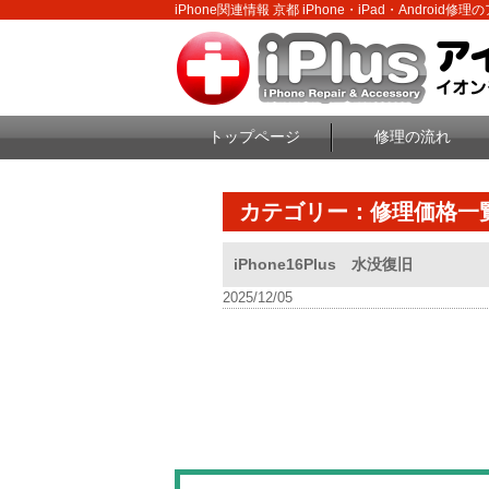
iPhone関連情報 京都 iPhone・iPad・Android修
トップページ
修理の流れ
カテゴリー：修理価格一
iPhone16Plus 水没復旧
2025/12/05