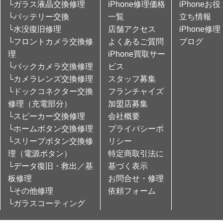
└ガラス液晶交換修理
iPhone修理価格
iPhoneお役
└バッテリー交換
一覧
立ち情報
└水没復旧修理
店舗アクセス
iPhone修理
└フロントカメラ交換修
よくあるご質問
ブログ
理
iPhone買取サー
└バックカメラ交換修理
ビス
└カメラレンズ交換修理
スタッフ募集
└ドックコネクター交換
フランチャイズ
修理（充電部分）
加盟店募集
└スピーカー交換修理
会社概要
└ホームボタン交換修理
プライバシーポ
└スリープボタン交換修
リシー
理（電源ボタン）
特定商取引法に
└データ復旧・救出／基
基づく表示
板修理
お問合せ・修理
└その他修理
依頼フォーム
└ガラスコーティング