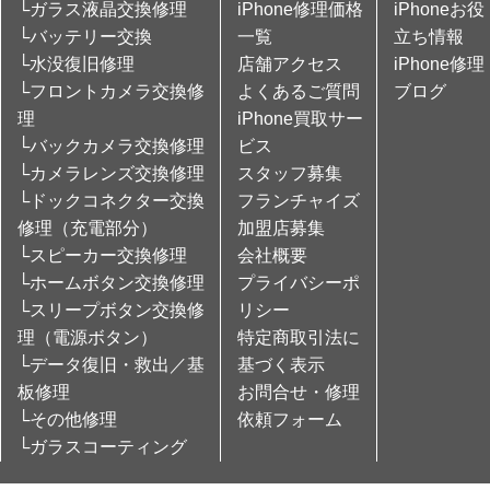
└ガラス液晶交換修理
iPhone修理価格
iPhoneお役
└バッテリー交換
一覧
立ち情報
└水没復旧修理
店舗アクセス
iPhone修理
└フロントカメラ交換修
よくあるご質問
ブログ
理
iPhone買取サー
└バックカメラ交換修理
ビス
└カメラレンズ交換修理
スタッフ募集
└ドックコネクター交換
フランチャイズ
修理（充電部分）
加盟店募集
└スピーカー交換修理
会社概要
└ホームボタン交換修理
プライバシーポ
└スリープボタン交換修
リシー
理（電源ボタン）
特定商取引法に
└データ復旧・救出／基
基づく表示
板修理
お問合せ・修理
└その他修理
依頼フォーム
└ガラスコーティング