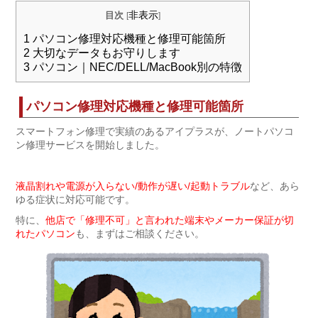
非表示
目次
[
]
1
パソコン修理対応機種と修理可能箇所
2
大切なデータもお守りします
3
パソコン｜NEC/DELL/MacBook別の特徴
パソコン修理対応機種と修理可能箇所
スマートフォン修理で実績のあるアイプラスが、ノートパソコ
ン修理サービスを開始しました。
液晶割れや電源が入らない/動作が遅い/起動トラブル
など、あら
ゆる症状に対応可能です。
特に、
他店で「修理不可」と言われた端末やメーカー保証が切
れたパソコン
も、まずはご相談ください。