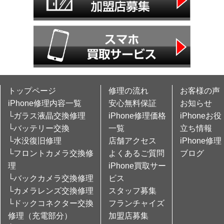
トップページ
修理の流れ
お客様の声
iPhone修理内容一覧
安心無料保証
お知らせ
└ガラス液晶交換修理
iPhone修理価格
iPhoneお役
└バッテリー交換
一覧
立ち情報
└水没復旧修理
店舗アクセス
iPhone修理
└フロントカメラ交換修
よくあるご質問
ブログ
理
iPhone買取サー
└バックカメラ交換修理
ビス
└カメラレンズ交換修理
スタッフ募集
└ドックコネクター交換
フランチャイズ
修理（充電部分）
加盟店募集